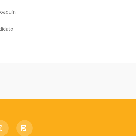
Joaquín
didato