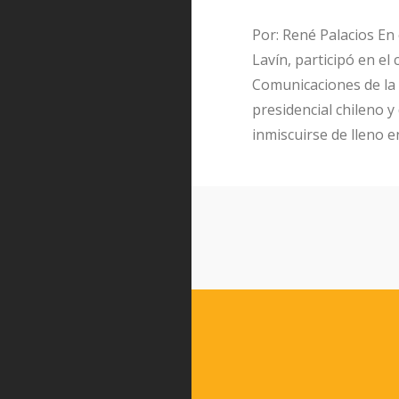
Por: René Palacios En 
Lavín, participó en el
Comunicaciones de la P
presidencial chileno y
inmiscuirse de lleno e