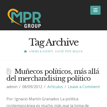
Nav
Tag Archive
HOME
NEWS & EVENTS
JOSÉ PEPE MUJICA
Muñecos políticos, más allá
del merchandising político
admin
08/09/2012
Artículos
Leave a Comment
Por: Ignacio Martín Granados La política
contemporánea es mucho más que la toma de