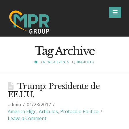
Nav
Tag Archive
HOME
NEWS & EVENTS
JURAMENTO
Trump: Presidente de
EE.UU.
admin
01/23/2017
América Elige
,
Artículos
,
Protocolo Político
Leave a Comment