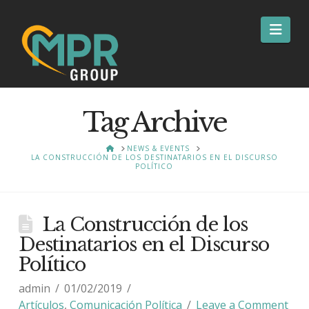
Nav
Tag Archive
HOME
NEWS & EVENTS
LA CONSTRUCCIÓN DE LOS DESTINATARIOS EN EL DISCURSO
POLÍTICO
La Construcción de los
Destinatarios en el Discurso
Político
admin
01/02/2019
Artículos
,
Comunicación Política
Leave a Comment