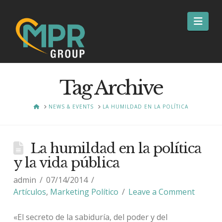
Nav
Tag Archive
HOME
NEWS & EVENTS
LA HUMILDAD EN LA POLÍTICA
La humildad en la política
y la vida pública
admin
07/14/2014
Artículos
,
Marketing Político
Leave a Comment
«El secreto de la sabiduría, del poder y del