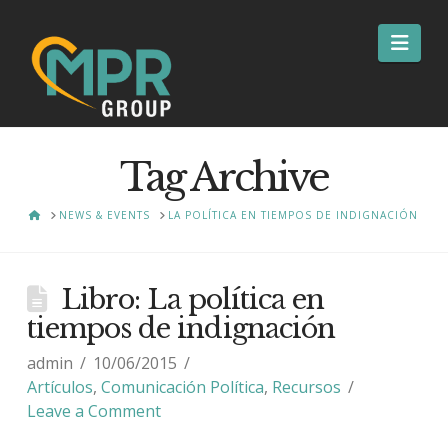
Nav
Tag Archive
HOME
NEWS & EVENTS
LA POLÍTICA EN TIEMPOS DE INDIGNACIÓN
Libro: La política en
tiempos de indignación
admin
10/06/2015
Artículos
,
Comunicación Política
,
Recursos
Leave a Comment