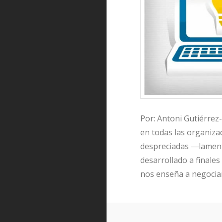
Por: Antoni Gutiérrez
en todas las organizac
despreciadas ―lamenta
desarrollado a finales
nos enseña a negociar