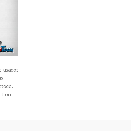
ás usados
as
étodo,
atton,