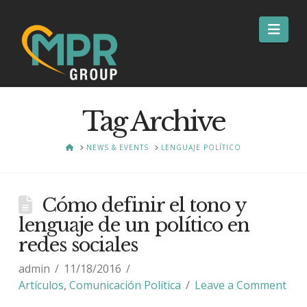
Nav
Tag Archive
HOME
NEWS & EVENTS
LENGUAJE POLÍTICO
Cómo definir el tono y
lenguaje de un político en
redes sociales
admin
11/18/2016
Artículos
,
Comunicación Política
Leave a Comment