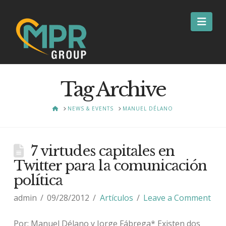
Nav
Tag Archive
HOME
NEWS & EVENTS
MANUEL DÉLANO
7 virtudes capitales en
Twitter para la comunicación
política
admin
09/28/2012
Artículos
Leave a Comment
Por: Manuel Délano y Jorge Fábrega* Existen dos