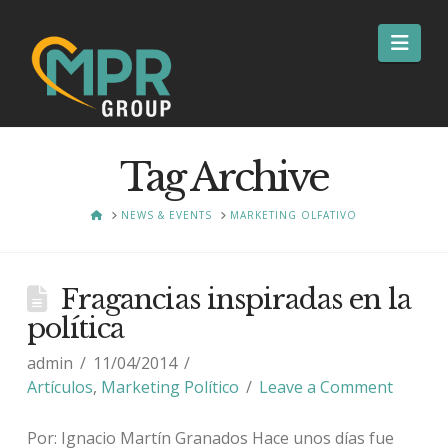
Nav
Tag Archive
HOME
NEWS & EVENTS
MARKETING OLFATIVO
Fragancias inspiradas en la
política
admin
11/04/2014
Artículos
,
Marketing Político
Leave a Comment
Por: Ignacio Martín Granados Hace unos días fue