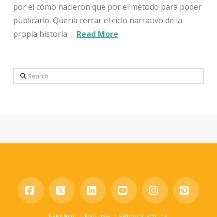
por el cómo nacieron que por el método para poder
publicarlo. Quería cerrar el ciclo narrativo de la
propia historia …
Read More
Search
Facebook
X
LinkedIn
YouTube
Instagram
Pinter
ESPAÑOL
ENGLISH
PRIVACY POLICY