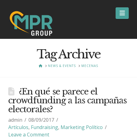
Nav
Tag Archive
HOME
NEWS & EVENTS
MECENAS
¿En qué se parece el
crowdfunding a las campañas
electorales?
admin
08/09/2017
Artículos
,
Fundraising
,
Marketing Político
Leave a Comment