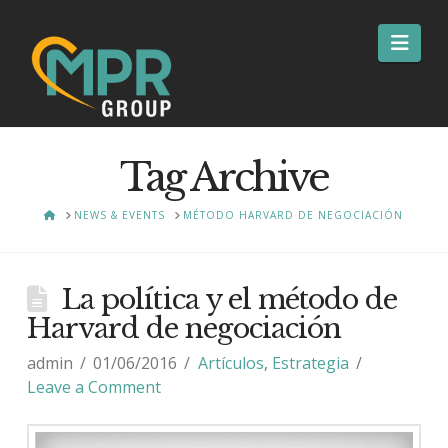
Nav
Tag Archive
HOME
NEWS & EVENTS
MÉTODO HARVARD DE NEGOCIACIÓN
La política y el método de
Harvard de negociación
admin
01/06/2016
Artículos
,
Estrategia
Leave a Comment