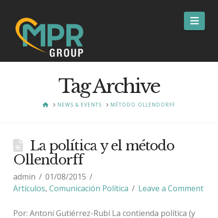
Nav
Tag Archive
HOME
NEWS & EVENTS
MÉTODO OLLENDORFF
La política y el método
Ollendorff
admin
01/08/2015
Artículos
,
Comunicación Política
Leave a Comment
Por: Antoni Gutiérrez-Rubí La contienda política (y