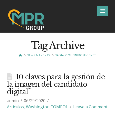
Nav
Tag Archive
HOME
NEWS & EVENTS
NADIA VIOUNNIKOFF-BENET
10 claves para la gestión de
la imagen del candidato
digital
admin
06/29/2020
Artículos
,
Washington COMPOL
Leave a Comment