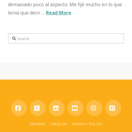
demasiado poco al aspecto. Me fijé mucho en lo que
tenía que decir …
Read More
Search
Facebook
X
LinkedIn
YouTube
Instagram
Pinter
ESPAÑOL
ENGLISH
PRIVACY POLICY