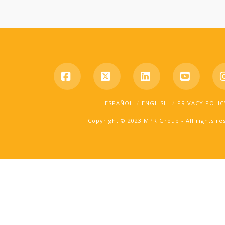
Facebook
X
LinkedIn
YouTub
ESPAÑOL
ENGLISH
PRIVACY POLIC
Copyright © 2023 MPR Group - All rights r