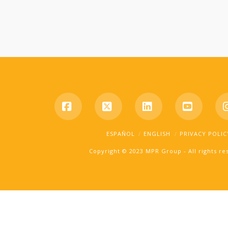
Facebook
X
LinkedIn
YouTub
ESPAÑOL
ENGLISH
PRIVACY POLIC
Copyright © 2023 MPR Group - All rights r