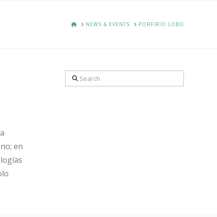
HOME
NEWS & EVENTS
PORFIRIO LOBO
Search
la
ano; en
logías
olo