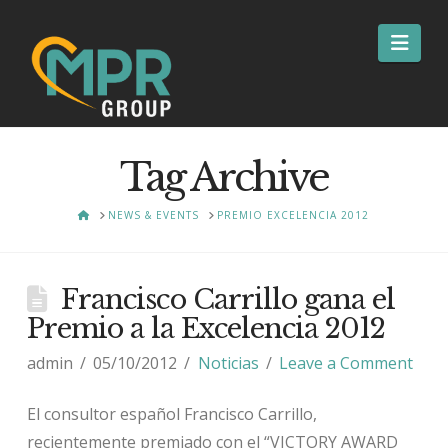
Nav
Tag Archive
HOME
NEWS & EVENTS
PREMIO EXCELENCIA 2012
Francisco Carrillo gana el
Premio a la Excelencia 2012
admin
05/10/2012
Noticias
Leave a Comment
El consultor español Francisco Carrillo,
recientemente premiado con el “VICTORY AWARD