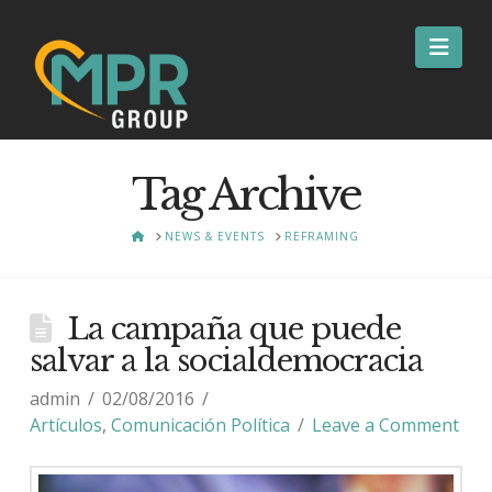
Nav
Tag Archive
HOME
NEWS & EVENTS
REFRAMING
La campaña que puede
salvar a la socialdemocracia
admin
02/08/2016
Artículos
,
Comunicación Política
Leave a Comment