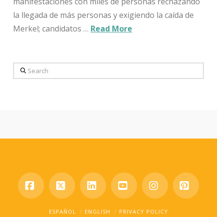
manifestaciones con miles de personas rechazando
la llegada de más personas y exigiendo la caída de
Merkel; candidatos …
Read More
Search
Facebook
X
LinkedIn
YouTube
Instagram
Pinter
ESPAÑOL
ENGLISH
PRIVACY POLICY