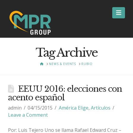
Nav
Tag Archive
HOME
NEWS & EVENTS
RUBIO
EEUU 2016: elecciones con
acento español
admin
04/15/2015
América Elige
,
Artículos
Leave a Comment
Por: Luis Tejero Uno se llama Rafael Edward Cruz –