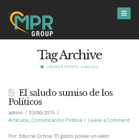
Nav
Tag Archive
HOME
NEWS & EVENTS
SALUDO
El saludo sumiso de los
Políticos
admin
03/06/2015
Artículos
,
Comunicación Política
Leave a Comment
Por: Edurne Ochoa “El gesto posee un valor