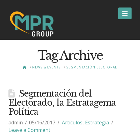
Nav
Tag Archive
HOME
NEWS & EVENTS
SEGMENTACIÓN ELECTORAL
Segmentación del
Electorado, la Estratagema
Política
admin
05/16/2017
Artículos
,
Estrategia
Leave a Comment