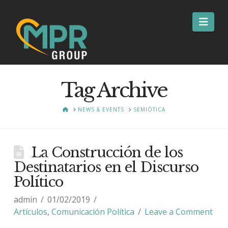
Nav
Tag Archive
HOME
NEWS & EVENTS
SEMIÓTICA
La Construcción de los
Destinatarios en el Discurso
Político
admin
01/02/2019
Artículos
,
Comunicación Política
Leave a Comment