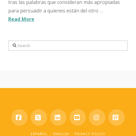
tras las palabras que consideran más apropiadas
para persuadir a quienes están del otro …
Read More
Search
Facebook
X
LinkedIn
YouTube
Instagram
Pinter
ESPAÑOL
ENGLISH
PRIVACY POLICY