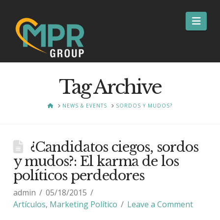
Nav
Tag Archive
HOME
NEWS & EVENTS
SORDOS Y MUDOS?
¿Candidatos ciegos, sordos
y mudos?: El karma de los
políticos perdedores
admin
05/18/2015
Artículos
,
Marketing Político
Leave a Comment