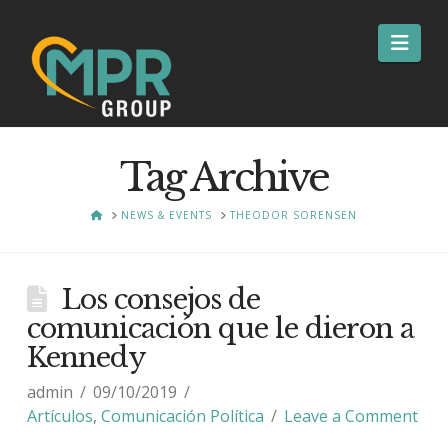
Nav
Tag Archive
HOME
NEWS & EVENTS
THEODOR SORENSEN
Los consejos de
comunicación que le dieron a
Kennedy
admin
09/10/2019
Artículos
,
Comunicación Política
Leave a Comment