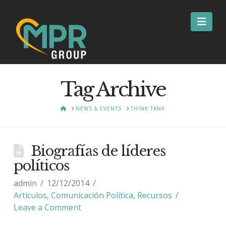
Nav
Tag Archive
HOME
NEWS & EVENTS
THINK TANK
Biografías de líderes
políticos
admin
12/12/2014
Artículos
,
Comunicación Política
,
Recursos
Leave a Comment