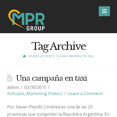
Nav
Tag Archive
HOME
NEWS & EVENTS
UNA CAMPAÑA EN TAXI
Una campaña en taxi
admin
03/30/2015
Artículos
,
Marketing Político
Leave a Comment
Por: Xavier Peytibi Córdoba es una de las 23
provincias que componen la República Argentina. En