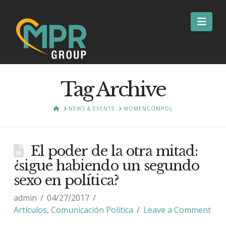
Nav
Tag Archive
HOME
NEWS & EVENTS
WOMENCOMPOL
El poder de la otra mitad:
¿sigue habiendo un segundo
sexo en política?
admin
04/27/2017
Artículos
,
Comunicación Política
Leave a Comment