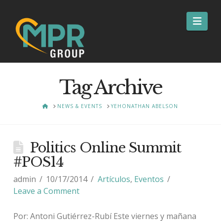
Nav
Tag Archive
HOME
NEWS & EVENTS
YEHONATHAN ABELSON
Politics Online Summit
#POS14
admin
10/17/2014
Artículos
,
Eventos
Leave a Comment
Por: Antoni Gutiérrez-Rubí Este viernes y mañana