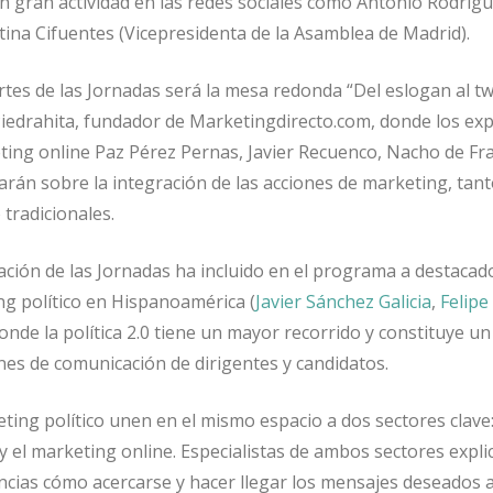
on gran actividad en las redes sociales como Antonio Rodrígu
stina Cifuentes (Vicepresidenta de la Asamblea de Madrid).
rtes de las Jornadas será la mesa redonda “Del eslogan al tw
Piedrahita, fundador de Marketingdirecto.com, donde los ex
ing online Paz Pérez Pernas, Javier Recuenco, Nacho de Fra
arán sobre la integración de las acciones de marketing, tan
tradicionales.
zación de las Jornadas ha incluido en el programa a destacad
g político en Hispanoamérica (
Javier Sánchez Galicia
,
Felipe
nde la política 2.0 tiene un mayor recorrido y constituye u
nes de comunicación de dirigentes y candidatos.
ing político unen en el mismo espacio a dos sectores clave:
y el marketing online. Especialistas de ambos sectores expli
cias cómo acercarse y hacer llegar los mensajes deseados a