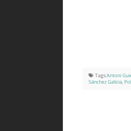
Tags:
Antoni Gui
Sánchez Galicia
,
Pol