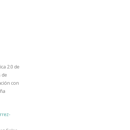
ca 2.0 de
s de
ación con
aña
rrez-