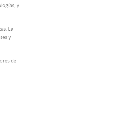
logías, y
as. La
ntes y
dores de