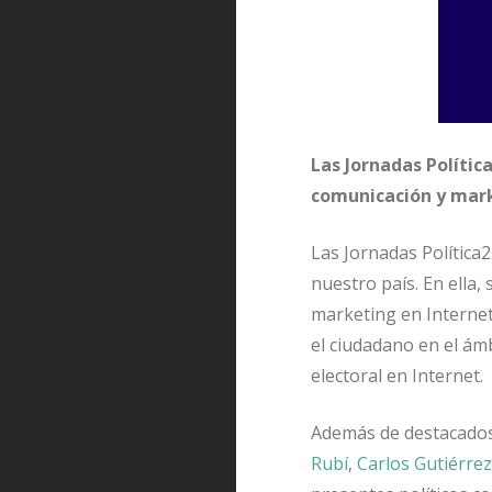
Las Jornadas Políti
comunicación y mark
Las Jornadas Política
nuestro país. En ella,
marketing en Internet
el ciudadano en el á
electoral en Internet.
Además de destacados 
Rubí
,
Carlos Gutiérrez