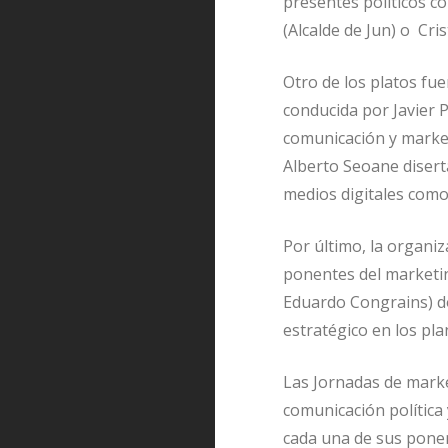
presentes políticos c
(Alcalde de Jun) o Cri
Otro de los platos fue
conducida por Javier 
comunicación y market
Alberto Seoane disert
medios digitales como 
Por último, la organi
ponentes del marketin
Eduardo Congrains) do
estratégico en los pla
Las Jornadas de market
comunicación política 
cada una de sus ponen