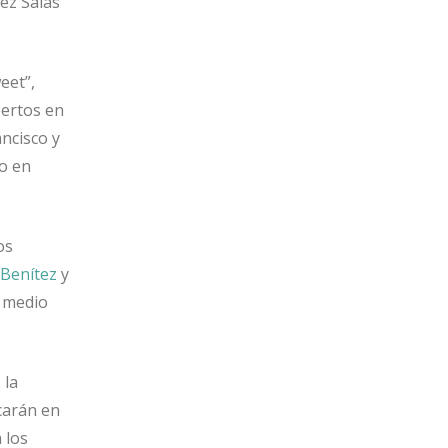
ez Salas
eet”,
pertos en
ncisco y
to en
os
 Benítez
y
n medio
 la
carán en
 los