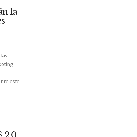
án la
es
 las
keting
obre este
 2.0