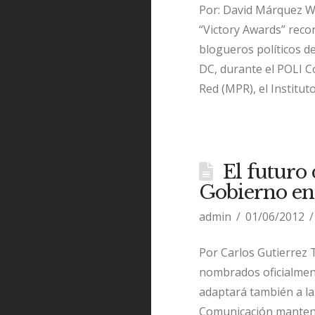
Por: David Márquez W
“Victory Awards” reco
blogueros políticos d
DC, durante el POLI C
Red (MPR), el Institut
El futuro
Gobierno en
admin
01/06/2012
Por Carlos Gutierrez
nombrados oficialment
adaptará también a la 
Comunicación mantendr