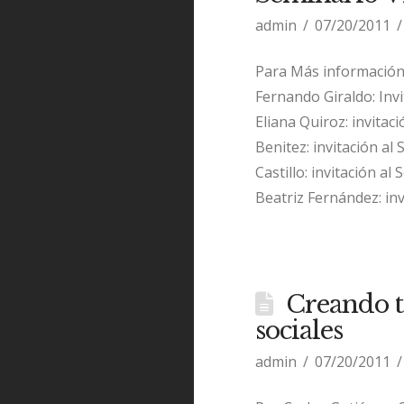
admin
07/20/2011
Para Más información 
Fernando Giraldo: In
Eliana Quiroz: invita
Benitez: invitación a
Castillo: invitación 
Beatriz Fernández: in
Creando t
sociales
admin
07/20/2011