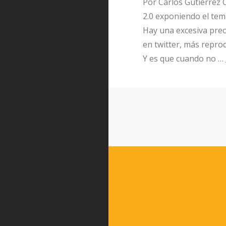
Por Carlos Gutiérrez
2.0 exponiendo el tem
Hay una excesiva preo
en twitter, más repro
Y es que cuando no …