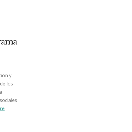
grama
ión y
de los
a
sociales
re