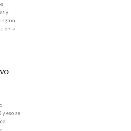
os
es y
hington
o en la
evo
do
3 y eso se
 de
se