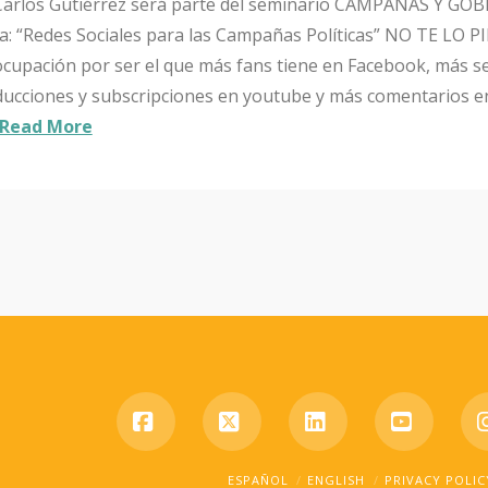
 Carlos Gutiérrez será parte del seminario CAMPAÑAS Y GO
a: “Redes Sociales para las Campañas Políticas” NO TE LO 
cupación por ser el que más fans tiene en Facebook, más s
ducciones y subscripciones en youtube y más comentarios en
Read More
Facebook
X
LinkedIn
YouTub
ESPAÑOL
ENGLISH
PRIVACY POLIC