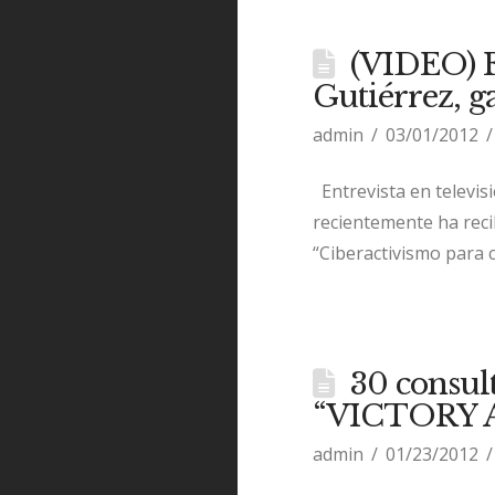
(VIDEO) E
Gutiérrez,
admin
03/01/2012
Entrevista en televis
recientemente ha reci
“Ciberactivismo para c
30 consult
“VICTORY 
admin
01/23/2012