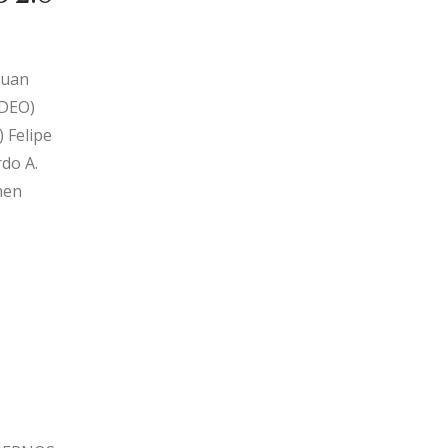
Juan
IDEO)
 Felipe
do A.
men