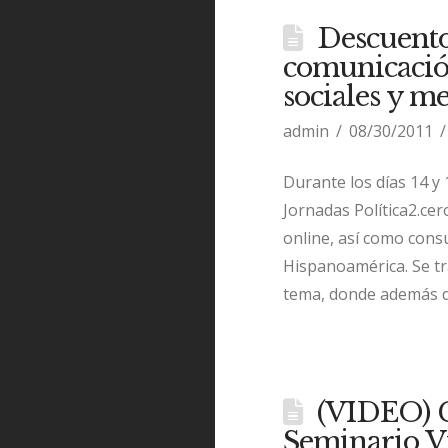
Descuento:
comunicación 
sociales y me
admin
08/30/2011
Durante los días 14 y
Jornadas Política2.cer
online, así como cons
Hispanoamérica. Se t
tema, donde además d
(VIDEO) C
Seminario 