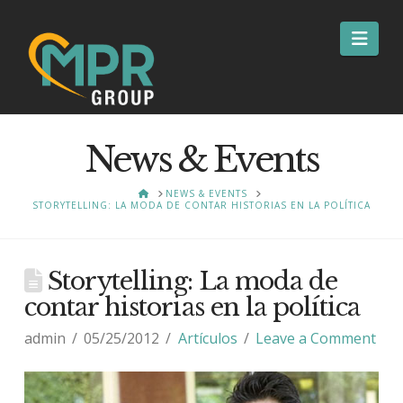
Nav
News & Events
HOME
NEWS & EVENTS
STORYTELLING: LA MODA DE CONTAR HISTORIAS EN LA POLÍTICA
Storytelling: La moda de
contar historias en la política
admin
05/25/2012
Artículos
Leave a Comment