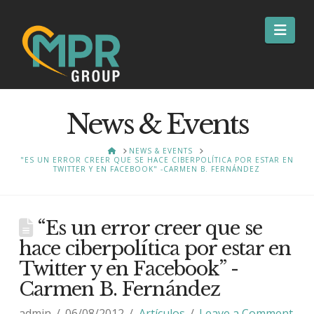
Nav
News & Events
HOME
NEWS & EVENTS
"ES UN ERROR CREER QUE SE HACE CIBERPOLÍTICA POR ESTAR EN
TWITTER Y EN FACEBOOK" -CARMEN B. FERNÁNDEZ
“Es un error creer que se
hace ciberpolítica por estar en
Twitter y en Facebook” -
Carmen B. Fernández
admin
06/08/2012
Artículos
Leave a Comment