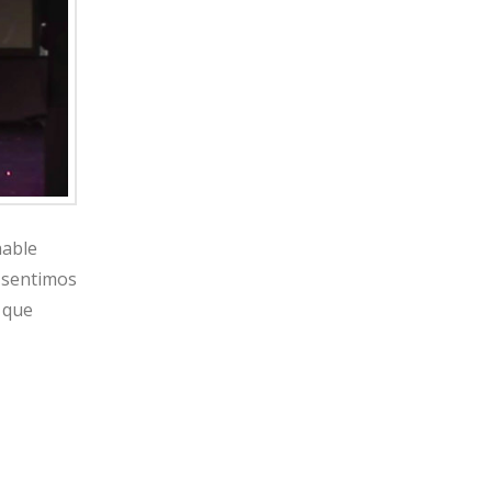
hable
e sentimos
 que