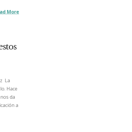
ad More
estos
ez La
lo. Hace
 nos da
cación a