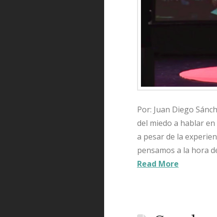
Por: Juan Diego Sánch
del miedo a hablar en
a pesar de la experien
pensamos a la hora de
Read More