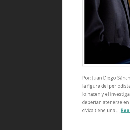
Por: Juan Diego Sánch
la figura del periodis
lo hacen y el investig
deberían atenerse en e
cívica tiene una …
Rea