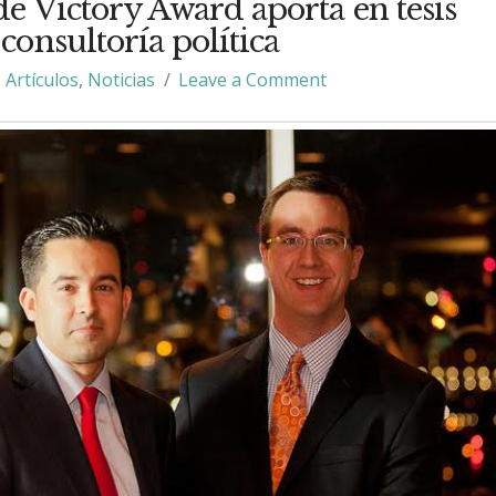
e Victory Award aporta en tesis
 consultoría política
Artículos
,
Noticias
Leave a Comment