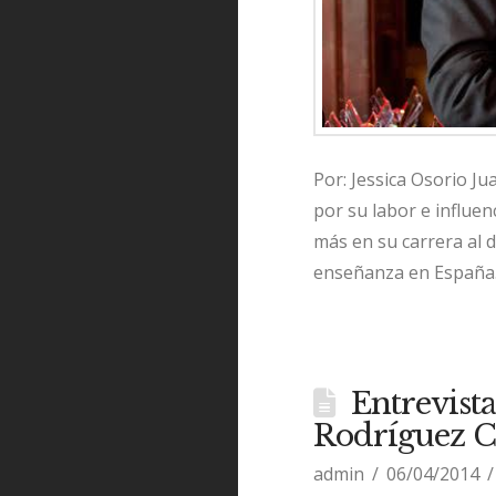
Por: Jessica Osorio J
por su labor e influen
más en su carrera al 
enseñanza en España
Entrevista
Rodríguez C
admin
06/04/2014