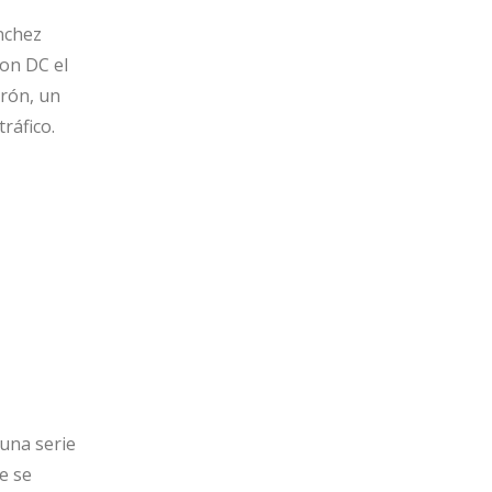
anchez
on DC el
erón, un
ráfico.
una serie
e se