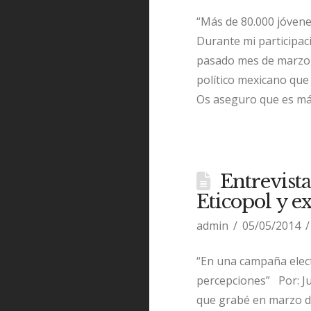
“Más de 80.000 jóvene
Durante mi participac
pasado mes de marzo, 
político mexicano que 
Os aseguro que es más 
Entrevist
Eticopol y 
admin
05/05/2014
“En una campaña elect
percepciones” Por: Ju
que grabé en marzo du