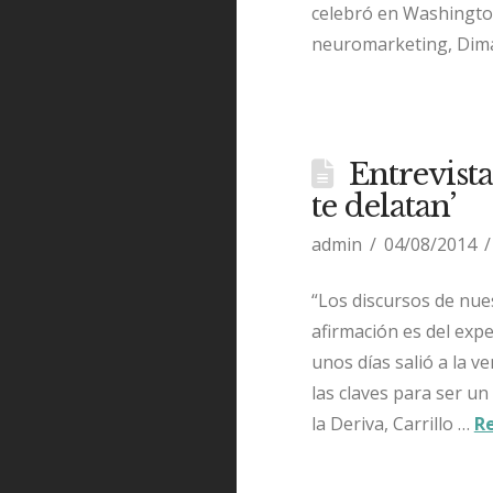
celebró en Washington
neuromarketing, Dimas
Entrevista
te delatan’
admin
04/08/2014
“Los discursos de nue
afirmación es del expe
unos días salió a la v
las claves para ser u
la Deriva, Carrillo …
R