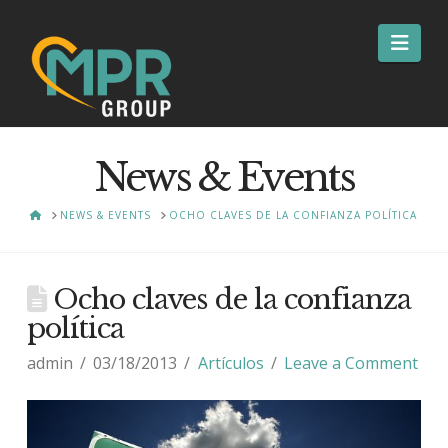
Nav
News & Events
HOME
NEWS & EVENTS
OCHO CLAVES DE LA CONFIANZA POLÍTICA
Ocho claves de la confianza
política
admin
03/18/2013
Artículos
Leave a Comment