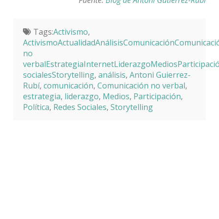
Fuente:
Blog de Antoni Gutierrez-Rubí
Tags:
Activismo
,
ActivismoActualidadAnálisisComunicaciónComunicaci
no
verbalEstrategiaInternetLiderazgoMediosParticipaci
socialesStorytelling
,
análisis
,
Antoni Guierrez-
Rubí
,
comunicación
,
Comunicación no verbal
,
estrategia
,
liderazgo
,
Medios
,
Participación
,
Política
,
Redes Sociales
,
Storytelling