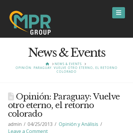
Nav
News & Events
HOME
NEWS & EVENTS
OPINIÓN: PARAGUAY: VUELVE OTRO ETERNO, EL RETORNO
COLORADO
Opinión: Paraguay: Vuelve
otro eterno, el retorno
colorado
admin
04/25/2013
Opinión y Análisis
Leave a Comment