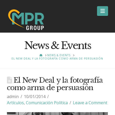
Nav
News & Events
HOME
NEWS & EVENTS
EL NEW DEAL Y LA FOTOGRAFÍA COMO ARMA DE PERSUASIÓN
El New Deal y la fotografía
como arma de persuasión
admin
10/01/2014
Artículos
,
Comunicación Política
Leave a Comment