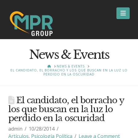
Nav
News & Events
HOME
NEWS & EVENTS
EL CANDIDATO, EL BORRACHO Y LOS QUE BUSCAN EN LA LUZ LO
PERDIDO EN LA OSCURIDAD
El candidato, el borracho y
los que buscan en la luz lo
perdido en la oscuridad
admin
10/28/2014
Artículos
,
Psicología Política
Leave a Comment