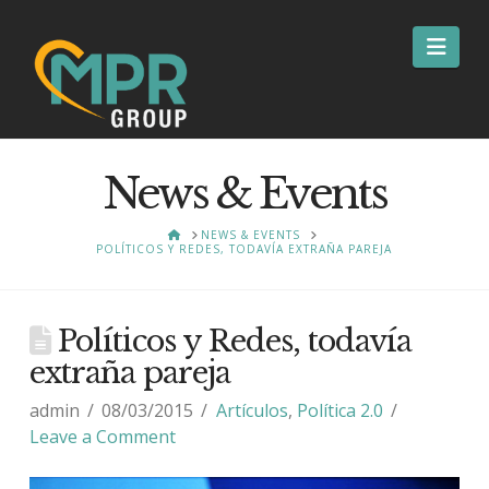
Nav
News & Events
HOME
NEWS & EVENTS
POLÍTICOS Y REDES, TODAVÍA EXTRAÑA PAREJA
Políticos y Redes, todavía
extraña pareja
admin
08/03/2015
Artículos
,
Política 2.0
Leave a Comment