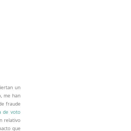
iertan un
o, me han
de fraude
a de voto
n relativo
mpacto que