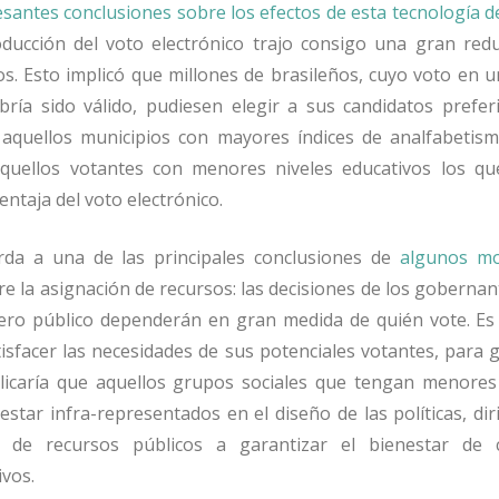
esantes conclusiones sobre los efectos de esta tecnología d
oducción del voto electrónico trajo consigo una gran redu
. Esto implicó que millones de brasileños, cuyo voto en u
ría sido válido, pudiesen elegir a sus candidatos preferi
aquellos municipios con mayores índices de analfabetism
aquellos votantes con menores niveles educativos los q
entaja del voto electrónico.
rda a una de las principales conclusiones de
algunos mo
e la asignación de recursos: las decisiones de los goberna
ero público dependerán en gran medida de quién vote. Es d
tisfacer las necesidades de sus potenciales votantes, para 
plicaría que aquellos grupos sociales que tengan menores
estar infra-representados en el diseño de las políticas, di
de recursos públicos a garantizar el bienestar de c
ivos.