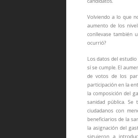
candidatos.
Volviendo a lo que n
aumento de los nivel
conllevase también u
ocurrió?
Los datos del estudio
sí se cumple. El aume
de votos de los par
participación en la e
la composición del ga
sanidad pública. Se t
ciudadanos con menor
beneficiarios de la sa
la asignación del gas
siguieron a introdu