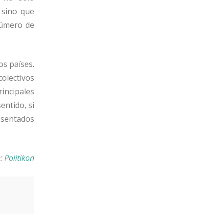
 sino que
número de
os países.
olectivos
incipales
entido, si
esentados
e:
Politikon