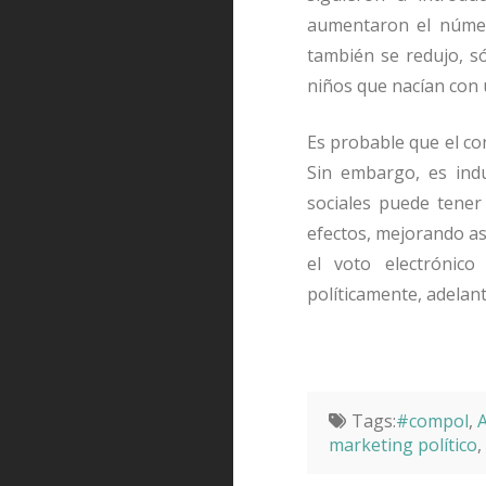
aumentaron el número
también se redujo, s
niños que nacían con 
Es probable que el con
Sin embargo, es indu
sociales puede tener
efectos, mejorando así
el voto electrónico
políticamente, adelant
Tags:
#compol
,
A
marketing político
,