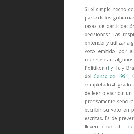
Si el simple hecho d
parte de los gobernan
tasas de participaci
decisiones? Las resp
entender y utilizar al
voto emitido por a
representan algunos
Politikon (
I
y
II
), y B
del
Censo de 1991
, 
completado 4º grado –
de leer o escribir un
precisamente sencilla
escribir su voto en 
escritas. Es de preve
lleven a un alto n