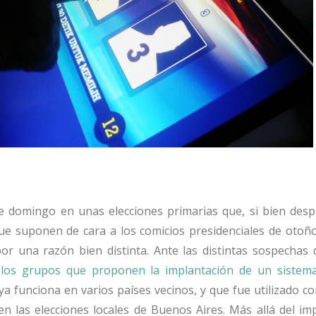
e domingo en unas elecciones primarias que, si bien desp
que suponen de cara a los comicios presidenciales de otoñ
or una razón bien distinta. Ante las distintas sospechas 
 los grupos que proponen la implantación de un sistem
ya funciona en varios países vecinos, y que fue utilizado co
 en las elecciones locales de Buenos Aires. Más allá del i