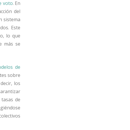
e voto
. En
cción del
n sistema
dos. Este
o, lo que
ue más se
delos de
ntes sobre
ecir, los
garantizar
 tasas de
rigiéndose
olectivos