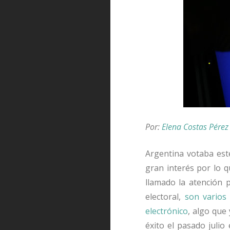
Por:
Elena Costas Pérez
Argentina votaba est
gran interés por lo 
llamado la atención p
electoral,
son varios
electrónico
, algo que 
éxito el pasado julio