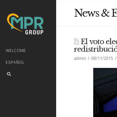
News & E
El voto el
redistribuci
WELCOME
admin
08/11/2015
ESPAÑOL