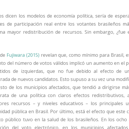
os dicen los modelos de economía política, sería de esper
es de participación real entre los votantes brasileños m
na mayor redistribución de recursos. Sin embargo, ¿fue
 de
Fujiwara (2015)
revelan que, como mínimo para Brasil, e
nto del número de votos válidos implicó un aumento en el 
tidos de izquierdas, que no fue debido al efecto de 
ntrada de nuevos candidatos. Esto supuso a su vez una modif
sto de los municipios afectados, que tendió a dirigirse má
rata de una política con claros efectos redistributivos, 
es recursos – y niveles educativos – los principales u
nidad pública en Brasil. Por último, está el efecto que este
to público tuvo en la salud de los brasileños. En los och
cción del voto electrónico, en los municipios afectado