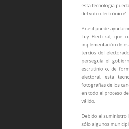
esta tecnología pueda
del voto electrónico?
Brasil puede ayudarno
Ley Electoral, que r
implementación de est
tercios del electorad
perseguía el gobiern
escrutinio o, de for
electoral, esta tecn
fotografías de los ca
en todo el proceso de
válido.
Debido al suministro l
sólo algunos municipi