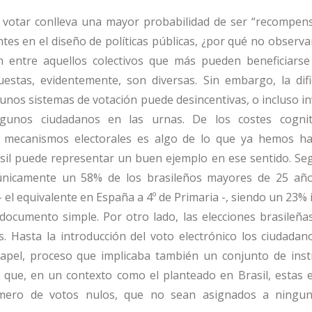
e votar conlleva una mayor probabilidad de ser “recompen
tes en el diseño de políticas públicas, ¿por qué no observ
ón entre aquellos colectivos que más pueden beneficiarse
uestas, evidentemente, son diversas. Sin embargo, la difi
gunos sistemas de votación puede desincentivas, o incluso inv
lgunos ciudadanos en las urnas. De los costes cogni
 mecanismos electorales es algo de lo que ya hemos h
rasil puede representar un buen ejemplo en ese sentido. Se
únicamente un 58% de los brasileños mayores de 25 añ
 el equivalente en España a 4º de Primaria -, siendo un 23%
 documento simple. Por otro lado, las elecciones brasileñ
s. Hasta la introducción del voto electrónico los ciudada
papel, proceso que implicaba también un conjunto de inst
r que, en un contexto como el planteado en Brasil, estas 
úmero de votos nulos, que no sean asignados a ningu