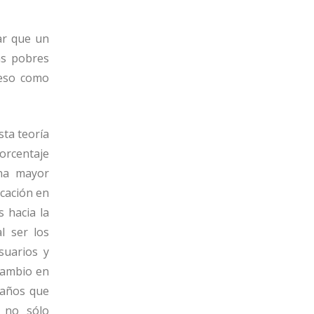
ar que un
ás pobres
 eso como
sta teoría
porcentaje
una mayor
icación en
s hacia la
al ser los
suarios y
 cambio en
o años que
s no sólo