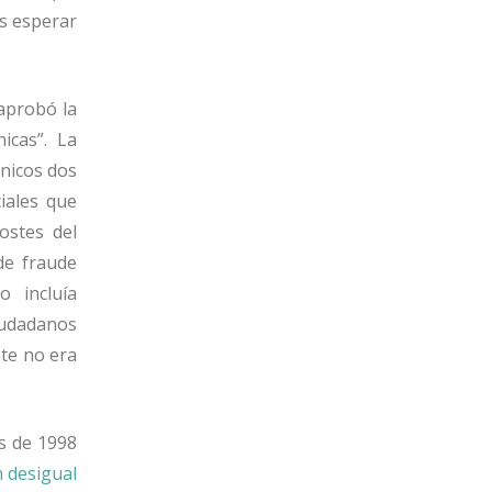
os esperar
aprobó la
icas”. La
ónicos dos
ciales que
ostes del
de fraude
o incluía
ciudadanos
te no era
as de 1998
n desigual