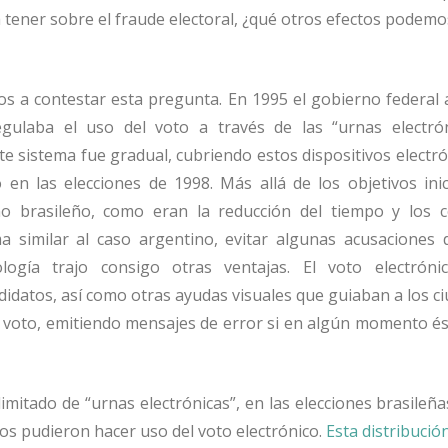
 tener sobre el fraude electoral, ¿qué otros efectos podem
s a contestar esta pregunta. En 1995 el gobierno federal 
egulaba el uso del voto a través de las “urnas electrón
e sistema fue gradual, cubriendo estos dispositivos electr
o en las elecciones de 1998. Más allá de los objetivos ini
o brasileño, como eran la reducción del tiempo y los c
ma similar al caso argentino, evitar algunas acusaciones 
ología trajo consigo otras ventajas. El voto electrónic
ndidatos, así como otras ayudas visuales que guiaban a los 
 voto, emitiendo mensajes de error si en algún momento és
imitado de “urnas electrónicas”, en las elecciones brasileñ
os pudieron hacer uso del voto electrónico.
Esta distribució