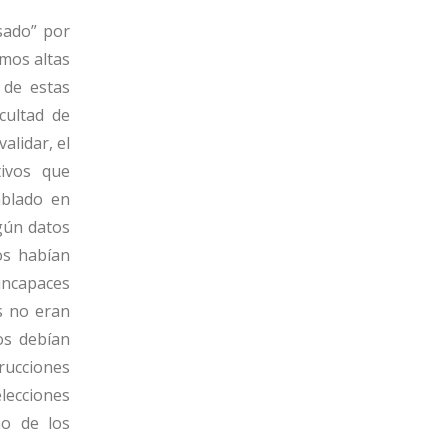
sado” por
amos altas
 de estas
cultad de
alidar, el
tivos que
ablado en
gún datos
os habían
 incapaces
as no eran
nos debían
rucciones
elecciones
no de los