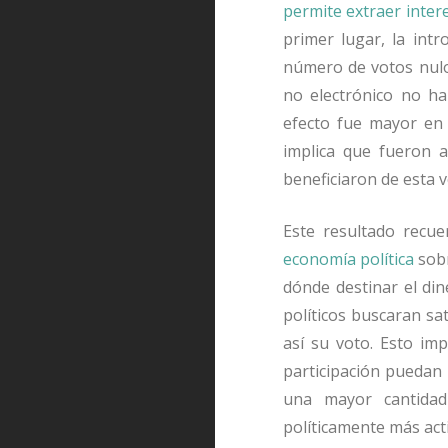
permite extraer inter
primer lugar, la intr
número de votos nulos
no electrónico no hab
efecto fue mayor en 
implica que fueron 
beneficiaron de esta v
Este resultado recue
economía política
sobr
dónde destinar el din
políticos buscaran sa
así su voto. Esto im
participación puedan 
una mayor cantidad 
políticamente más act