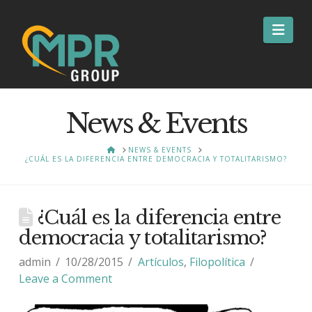
Nav
News & Events
HOME
NEWS & EVENTS
¿CUÁL ES LA DIFERENCIA ENTRE DEMOCRACIA Y TOTALITARISMO?
¿Cuál es la diferencia entre
democracia y totalitarismo?
admin
10/28/2015
Artículos
,
Filopolítica
Leave a Comment