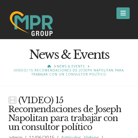
Nav
News & Events
HOME
NEWS & EVENTS
(VIDEO) 15 RECOMENDACIONES DE JOSEPH NAPOLITAN PARA
TRABAJAR CON UN CONSULTOR POLÍTICO
(VIDEO) 15
Recomendaciones de Joseph
Napolitan para trabajar con
un consultor político
admin
11/06/2015
Artículos
,
Videos