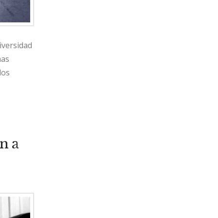
iversidad
mas
los
n a