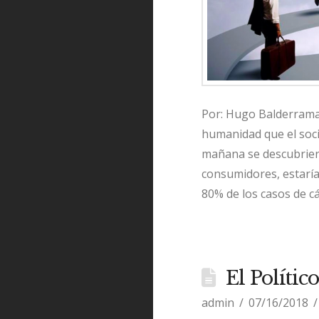
Por: Hugo Balderrama 
humanidad que el socia
mañana se descubrier
consumidores, estaría
80% de los casos de c
El Polític
admin
07/16/2018