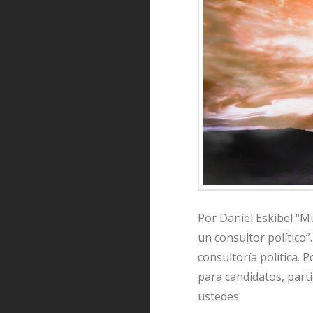
Por Daniel Eskibel “M
un consultor político”
consultoría política.
para candidatos, part
ustedes.