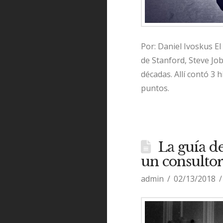
Por: Daniel Ivoskus El
de Stanford, Steve Jo
décadas. Allí contó 3 
puntos.
La guía de
un consultor
admin
02/13/2018