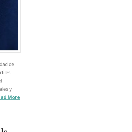
idad de
files
l
ales y
ead More