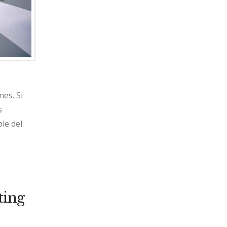
es. Si
s
le del
ting