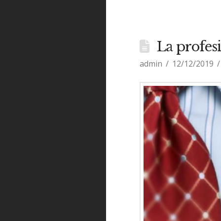
La profes
admin
12/12/2019