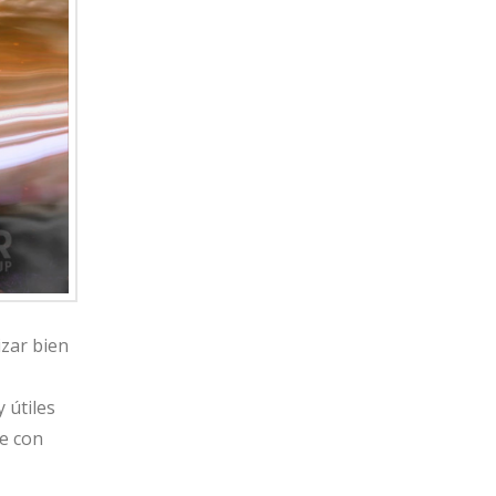
izar bien
 útiles
te con