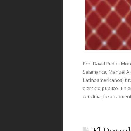
Por: David Redoli Morc
Salamanca, Manuel Alcá
Latinoamericanos) titul
ejercicio público’. En 
concluía, taxativamente