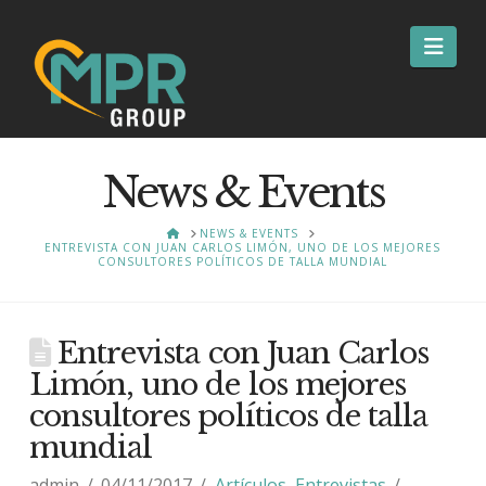
Nav
News & Events
HOME
NEWS & EVENTS
ENTREVISTA CON JUAN CARLOS LIMÓN, UNO DE LOS MEJORES
CONSULTORES POLÍTICOS DE TALLA MUNDIAL
Entrevista con Juan Carlos
Limón, uno de los mejores
consultores políticos de talla
mundial
admin
04/11/2017
Artículos
,
Entrevistas