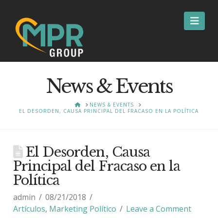
Nav
News & Events
HOME
NEWS & EVENTS
EL DESORDEN, CAUSA PRINCIPAL DEL FRACASO EN LA POLÍTICA
El Desorden, Causa
Principal del Fracaso en la
Política
admin
08/21/2018
Artículos
,
Marketing Político
Leave a Comment