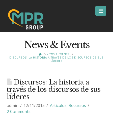
Nav
News & Events
HOME
NEWS & EVENTS
DISCURSOS: LA HISTORIA A TRAVÉS DE LOS DISCURSOS DE SUS
LÍDERES
Discursos: La historia a
través de los discursos de sus
líderes
admin
12/11/2015
Artículos
,
Recursos
2 Comments