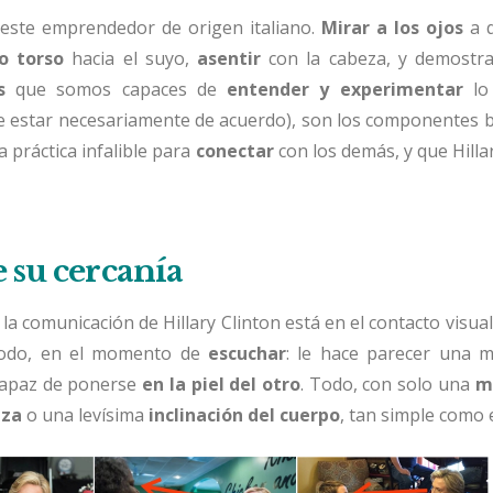
a este emprendedor de origen italiano.
Mirar a los ojos
a q
ro torso
hacia el suyo,
asentir
con la cabeza, y demostra
s
que somos capaces de
entender y experimentar
lo
e estar necesariamente de acuerdo), son los componentes b
a práctica infalible para
conectar
con los demás, y que Hill
e su cercanía
n la comunicación de Hillary Clinton está en el contacto visual
todo, en el momento de
escuchar
: le hace parecer una 
apaz de ponerse
en la piel del otro
. Todo, con solo una
m
eza
o una levísima
inclinación del cuerpo
, tan simple como 