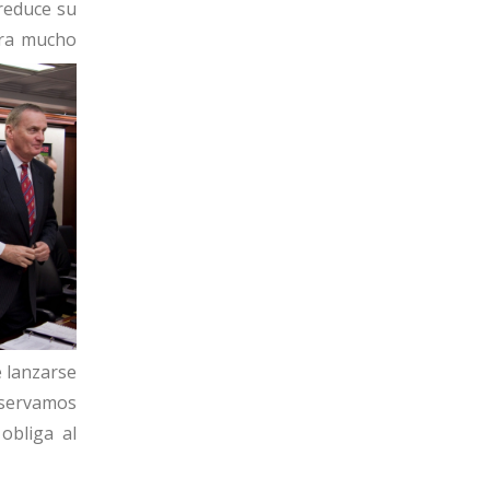
 reduce su
tra mucho
 lanzarse
bservamos
obliga al