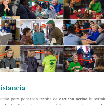
istancia
encilla pero poderosa técnica de
escucha activa
le permit