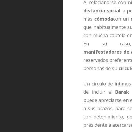
Al relacionarse con n
distancia social
a
p
más
cómoda
con un
que habitualmente su
con mucha cautela ent
En su caso
manifestadores de 
reservados preferent
personas de su
círcu
Un círculo de íntimos
de incluir a
Barak
puede apreciarse en e
a sus brazos, para s
con detenimiento, de
presidente a acercarse