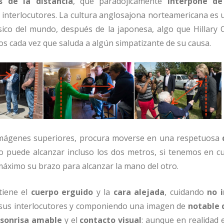
 de la distancia
, que paradójicamente
interpone d
interlocutores. La cultura anglosajona norteamericana es 
ico del mundo, después de la japonesa, algo que Hillary C
s cada vez que saluda a algún simpatizante de su causa.
mágenes superiores, procura moverse en una respetuosa
so puede alcanzar incluso los dos metros, si tenemos en c
máximo su brazo para alcanzar la mano del otro.
tiene el
cuerpo erguido
y la
cara alejada
, cuidando
no i
sus interlocutores y componiendo una imagen de
notable 
sonrisa amable
y el
contacto visual
: aunque en realidad e