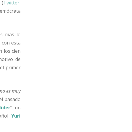
 (
Twitter
,
demócrata
es más lo
 con esta
n los cien
motivo de
el primer
e no es muy
 el pasado
líder
”
, un
pañol
Yuri