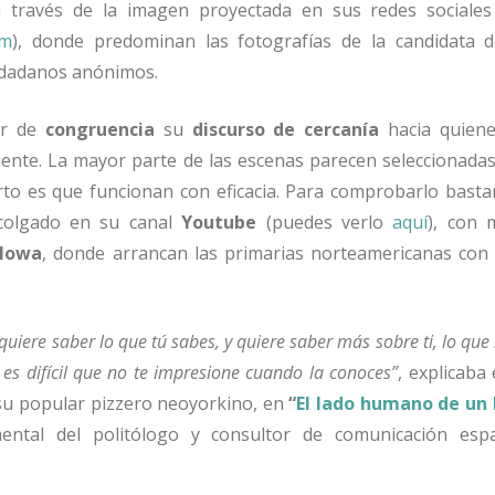
 a través de la imagen proyectada en sus redes sociales
am
), donde predominan las fotografías de la candidata 
udadanos anónimos.
ar de
congruencia
su
discurso de cercanía
hacia quien
ente. La mayor parte de las escenas parecen seleccionadas
erto es que funcionan con eficacia. Para comprobarlo basta
colgado en su canal
Youtube
(puedes verlo
aquí
), con 
Iowa
, donde arrancan las primarias norteamericanas con 
, quiere saber lo que tú sabes, y quiere saber más sobre ti, lo qu
 es difícil que no te impresione cuando la conoces”
, explicaba
 su popular pizzero neoyorkino, en
“
El lado humano de un 
ental del politólogo y consultor de comunicación es