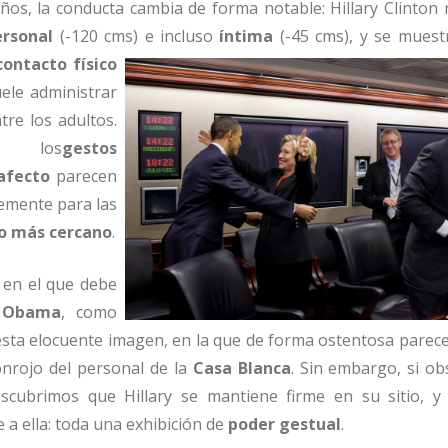
iños, la conducta cambia de forma notable: Hillary Clinton
ersonal
(-120 cms) e incluso
íntima
(-45 cms), y se mues
contacto físico
ele administrar
re los adultos.
, los
gestos
afecto
parecen
emente para las
lo más cercano
.
 en el que debe
 Obama
, como
sta elocuente imagen, en la que de forma ostentosa parece
onrojo del personal de la
Casa Blanca
. Sin embargo, si o
scubrimos que Hillary se mantiene firme en su sitio, y 
 a ella: toda una exhibición de
poder gestual
.