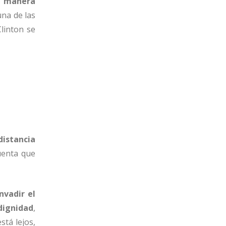
e manera
una de las
linton se
distancia
uenta que
nvadir el
dignidad
,
stá lejos,