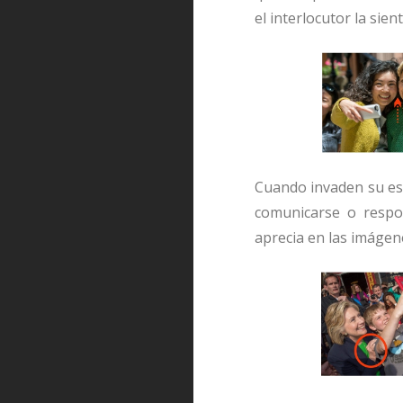
el interlocutor la sient
Cuando invaden su esp
comunicarse o respo
aprecia en las imágen