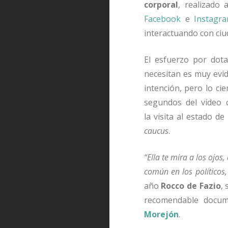
corporal
, realizado
Facebook
e
Instagr
interactuando con ci
El esfuerzo por dot
necesitan es muy evid
intención, pero lo ci
segundos del vídeo 
la visita al estado de
caucus
.
“Ella te mira a los ojos
común en los políticos,
año
Rocco de Fazio
,
recomendable docum
Morejón
.