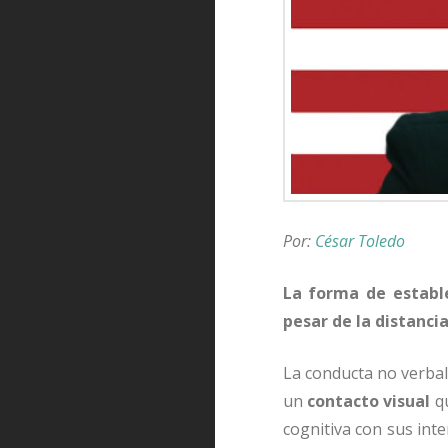
Por:
César Toledo
La forma de establ
pesar de la distancia
La conducta no verba
un
contacto visual
qu
cognitiva con sus inte