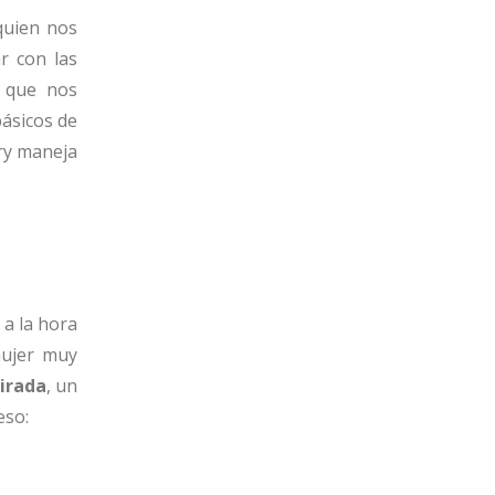
uien nos
r con las
 que nos
ásicos de
ary maneja
 a la hora
mujer muy
irada
, un
eso: