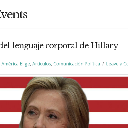
vents
del lenguaje corporal de Hillary
América Elige
,
Artículos
,
Comunicación Política
Leave a 