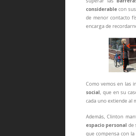
superar las
barreras
considerable
con sus 
de menor contacto fís
encarga de recordarno
Como vemos en las i
social
, que en su ca
cada uno extiende al 
Además, Clinton man
espacio personal
de 
que compensa con la