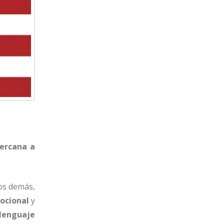
cercana a
los demás,
ocional
y
lenguaje