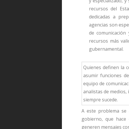
y especializado, 
recursos del Est
dedicadas a prepa
agencias son espe
de comunicación y
recursos más val
gubernamental.
Quienes definen la 
asumir funciones de
equipo de comunicaci
analistas de medios, 
siempre sucede.
A este problema se 
gobierno, que hace 
generen mensajes con