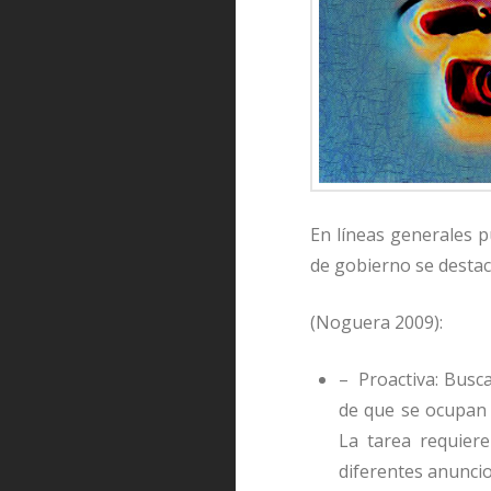
En líneas generales p
de gobierno se destac
(Noguera 2009):
– Proactiva: Busca
de que se ocupan 
La tarea requiere
diferentes anunci