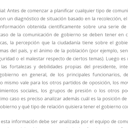
ial: Antes de comenzar a planificar cualquier tipo de comun
on un diagnóstico de situación basado en la recolección, el 
información obtenida científicamente sobre una serie de 
 caso de la comunicación de gobierno se deben tener en c
cas, la percepción que la ciudadanía tiene sobre el gobie
emas del país, y el ánimo de la población (por ejemplo, se
guridad o el malestar respecto de ciertos temas). Luego es
 las fortalezas y debilidades propias del presidente, int
obierno en general, de los principales funcionarios, de
Lo mismo vale para los otros partidos de oposición, los mo
vimientos sociales, los grupos de presión o los otros po
timo caso es preciso analizar además cuál es la posición d
gobierno y qué tipo de relación quisiera tener el gobierno con
 esta información debe ser analizada por el equipo de comu