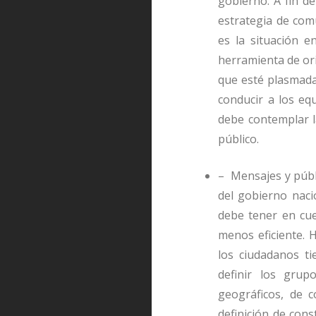
gobierno. A fin de
estrategia de com
es la situación e
herramienta de ori
que esté plasmada
conducir a los eq
debe contemplar la
público.
– Mensajes y públ
del gobierno naci
debe tener en cu
menos eficiente. 
los ciudadanos ti
definir los grup
geográficos, de c
definición de con