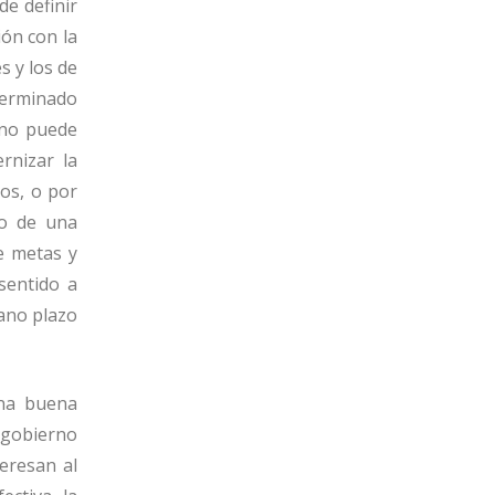
de definir
ión con la
s y los de
terminado
rno puede
rnizar la
dos, o por
go de una
e metas y
sentido a
iano plazo
una buena
l gobierno
eresan al