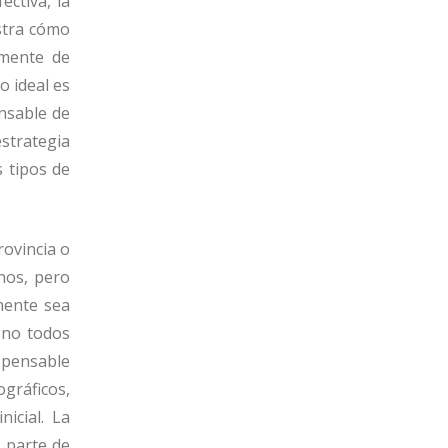
ectiva, la
stra cómo
lmente de
o ideal es
nsable de
strategia
s tipos de
rovincia o
nos, pero
mente sea
 no todos
spensable
gráficos,
icial. La
a parte de