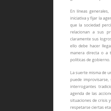
En líneas generales,
iniciativa y fijar la 
que la sociedad per
relacionan a sus pr
claramente sus logros
ello debe hacer lleg
manera directa o a 
políticas de gobierno.
La suerte misma de un
puede improvisarse, 
interrogantes tradic
agenda de las accion
situaciones de crisis 
respetarse ciertas eta