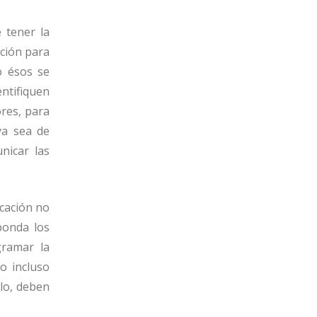
 tener la
ación para
o ésos se
ntifiquen
ores, para
ya sea de
nicar las
icación no
ponda los
gramar la
o incluso
llo, deben