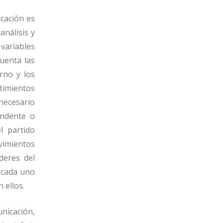
icación es
análisis y
variables
uenta las
rno y los
ntimientos
 necesario
endente o
l partido
vimientos
deres del
e cada uno
 ellos.
nicación,