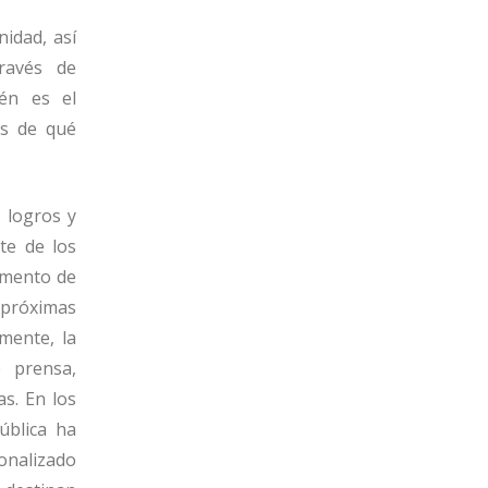
idad, así
ravés de
ién es el
és de qué
 logros y
te de los
omento de
 próximas
mente, la
e prensa,
as. En los
ública ha
ionalizado