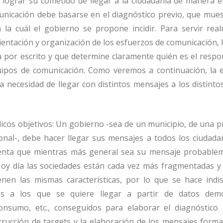
 lograr su cometido de llegar a la ciudadanía de manera ef
unicación debe basarse en el diagnóstico previo, que mue
n la cuál el gobierno se propone incidir. Para servir rea
entación y organización de los esfuerzos de comunicación, l
 por escrito y que determine claramente quién es el respo
uipos de comunicación. Como veremos a continuación, la e
 necesidad de llegar con distintos mensajes a los distinto
icos objetivos: Un gobierno -sea de un municipio, de una p
onal-, debe hacer llegar sus mensajes a todos los ciudada
enta que mientras más general sea su mensaje probable
Hoy día las sociedades están cada vez más fragmentadas y
enen las mismas características, por lo que se hace indi
os a los que se quiere llegar a partir de datos demo
onsumo, etc., conseguidos para elaborar el diagnóstico in
strucción de targets y la elaboración de los mensajes form