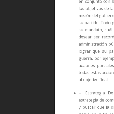
en conjunto con la
los objetivos de l
misión del gobierno
su partido. Todo 
su mandato, cuál 
desear ser recor
administración púb
lograr que su pa
guerra, por ejemp
acciones parciale
todas estas accio
al objetivo final.
– Estrategia: De
estrategia de comu
y buscar que la d