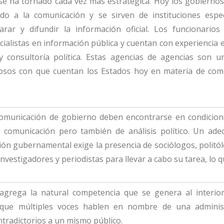
y se ha tornado cada vez más estratégica. Hoy los gobierno
ado a la comunicación y se sirven de instituciones espe
rar y difundir la información oficial. Los funcionarios
cialistas en información pública y cuentan con experiencia
 consultoría política. Estas agencias de agencias son u
iosos con que cuentan los Estados hoy en materia de com
comunicación de gobierno deben encontrarse en condicion
 comunicación pero también de análisis político. Un ade
ón gubernamental exige la presencia de sociólogos, politó
investigadores y periodistas para llevar a cabo su tarea, lo 
agrega la natural competencia que se genera al interio
que múltiples voces hablen en nombre de una adminis
tradictorios a un mismo público.