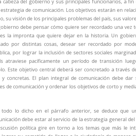
 cabeza del gobierno y sus principales funcionarios, a fin 
a estrategia de comunicación. Los objetivos estarán en relac
, su visión de los principales problemas del país, sus valore
gobierno debe pensar cómo quiere ser recordado una vez 
es la impronta que quiere dejar en la historia. Un gobie
dado por distintas cosas, desear ser recordado por mode
lica, por lograr la inclusión de sectores sociales margina
ís atraviese pacíficamente un período de transición lue
lo. Este objetivo central deberá ser concretado a través d
s y concretas. El plan integral de comunicación debe dar 
nes de comunicación y ordenar los objetivos de corto y med
 todo lo dicho en el párrafo anterior, se deduce que 
nicación debe estar al servicio de la estrategia general de
iscusión política gire en torno a los temas que más le int