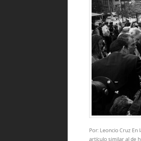
Por: Leoncio Cruz En 
artículo similar al de 