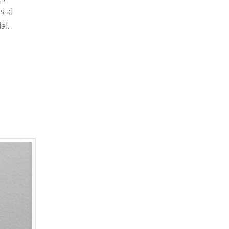
s al
al.