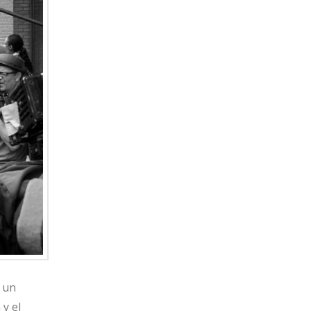
í un
 y el