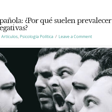
spañola: ¿Por qué suelen prevalecer
egativas?
Artículos
,
Psicología Política
Leave a Comment