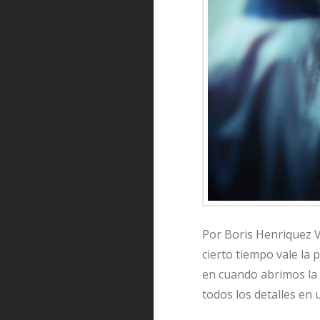
Por Boris Henriquez V
cierto tiempo vale la
en cuando abrimos la 
todos los detalles en 