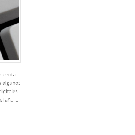
 cuenta
s algunos
igitales
el año …