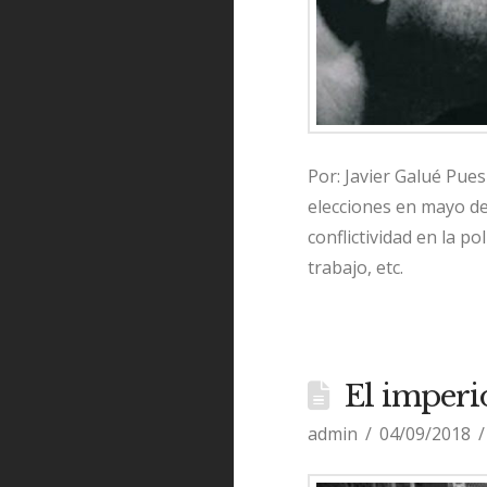
Por: Javier Galué Pue
elecciones en mayo de
conflictividad en la pol
trabajo, etc.
El imperi
admin
04/09/2018