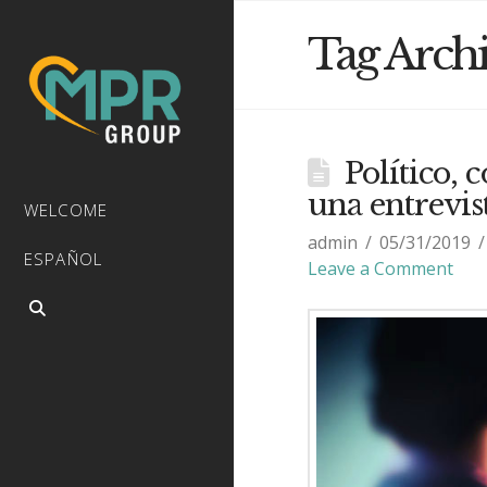
Tag Arch
Político,
una entrevis
WELCOME
admin
05/31/2019
ESPAÑOL
Leave a Comment