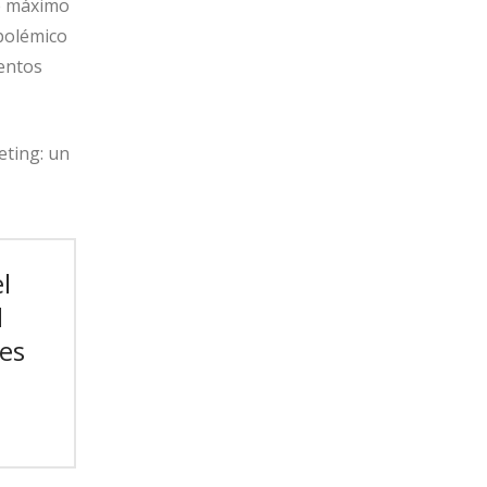
ue máximo
 polémico
entos
eting: un
l
l
es