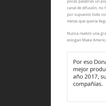
pocas palabras un pop
canal de difusión, no 
por supuesto todo co
metas que quería lleg
Nunca realizó una gra
eslogan Make America 
Por eso Dona
mejor produc
año 2017, s
compañías.