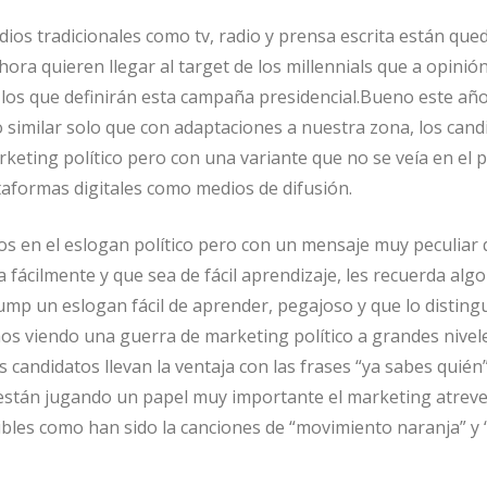
os tradicionales como tv, radio y prensa escrita están qu
hora quieren llegar al target de los millennials que a opinió
los que definirán esta campaña presidencial.Bueno este añ
 similar solo que con adaptaciones a nuestra zona, los cand
rketing político pero con una variante que no se veía en el pa
ataformas digitales como medios de difusión.
s en el eslogan político pero con un mensaje muy peculiar 
ga fácilmente y que sea de fácil aprendizaje, les recuerda alg
mp un eslogan fácil de aprender, pegajoso y que lo distingu
s viendo una guerra de marketing político a grandes nivel
 candidatos llevan la ventaja con las frases “ya sabes quién”
están jugando un papel muy importante el marketing atreve
ibles como han sido la canciones de “movimiento naranja” y 