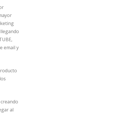
or
 mayor
rketing
 llegando
UTUBE,
e email y
 producto
los
 creando
egar al