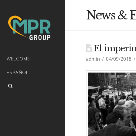
News & E
El imperio
admin
04/09/2018
WELCOME
ESPAÑOL