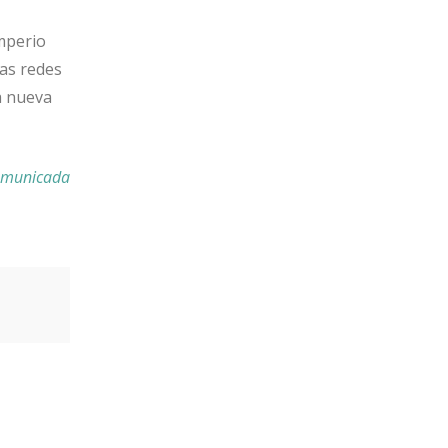
imperio
las redes
a nueva
Comunicada