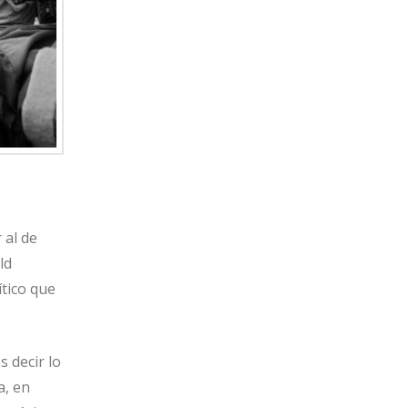
 al de
ld
ítico que
 decir lo
a, en