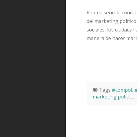
En una sencilla conclu
del marketing político
sociales, los ciudada
manera de hacer marke
Tags:
#compol
,
#
marketing político
,