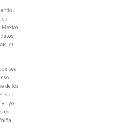
edando
n de
o México
idatos
ís, el
que sea
o eso
e de los
es solo
 y “ yo
s de
“niña