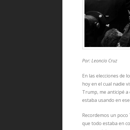
Por: Leoncio Cruz
En las elecciones de l
hoy en el cual nadie v
Trump, me anticipé a d
estaba usando en ese e
Recordemos un poco Tr
que todo estaba en co