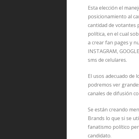
Esta elección el manej
posicionamiento al ca
cantidad de votantes p
política, en el cual 
a crear fan pages y
INSTAGRAM, GOOGLE y 
sms de celulares.
El usos adecuado de lo
podremos ver grandes 
canales de difusión co
Se están creando men
Brands lo que si se ut
fanatismo político per
candidato.