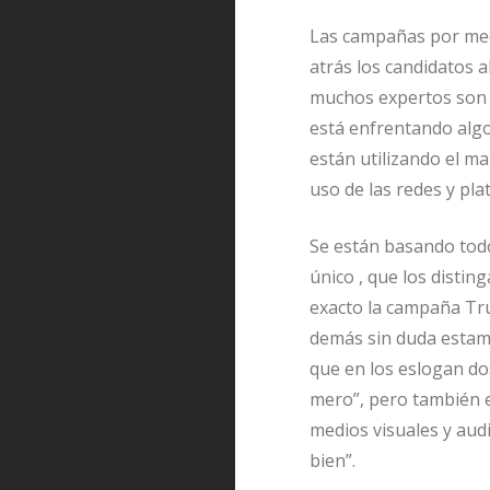
Las campañas por medi
atrás los candidatos a
muchos expertos son 
está enfrentando algo
están utilizando el ma
uso de las redes y pl
Se están basando todo
único , que los distin
exacto la campaña Tru
demás sin duda estamo
que en los eslogan dos
mero”, pero también 
medios visuales y aud
bien”.