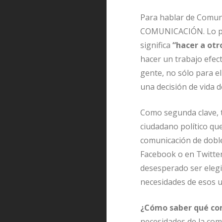
Para hablar de Comunic
COMUNICACIÓN. Lo pri
significa
“hacer a otr
hacer un trabajo efect
gente, no sólo para e
una decisión de vida d
Como segunda clave, t
ciudadano político qu
comunicación de doble
Facebook o en Twitter
desesperado ser elegi
necesidades de esos u
¿Cómo saber qué co
necesidades de la com