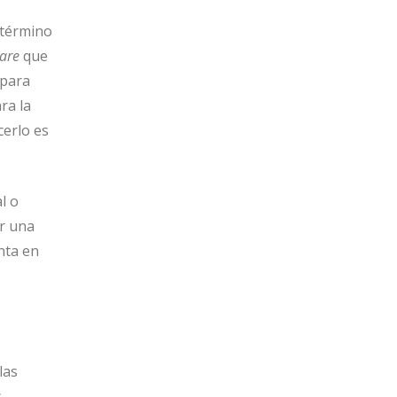
 término
are
que
 para
ra la
cerlo es
l o
er una
nta en
las
s