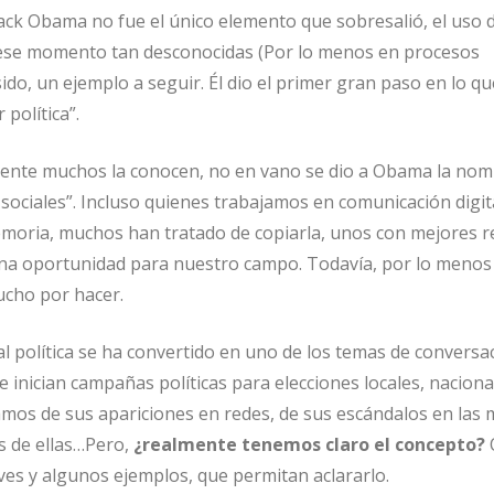
rack Obama no fue el único elemento que sobresalió, el uso d
a ese momento tan desconocidas (Por lo menos en procesos
sido, un ejemplo a seguir. Él dio el primer gran paso en lo qu
política”.
mente muchos la conocen, no en vano se dio a Obama la nom
s sociales”. Incluso quienes trabajamos en comunicación digita
moria, muchos han tratado de copiarla, unos con mejores r
una oportunidad para nuestro campo. Todavía, por lo menos
ucho por hacer.
al política se ha convertido en uno de los temas de conversa
 inician campañas políticas para elecciones locales, naciona
amos de sus apariciones en redes, de sus escándalos en las 
és de ellas…Pero,
¿realmente tenemos claro el concepto?
ves y algunos ejemplos, que permitan aclararlo.