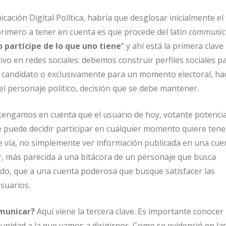
ación Digital Política, habría que desglosar inicialmente el
mero a tener en cuenta es que procede del latín
communic
o partícipe de lo que uno tiene
” y ahí está la primera clave
ivo en redes sociales: debemos construir perfiles sociales pa
l candidato o exclusivamente para un momento electoral, ha
el personaje político, decisión que se debe mantener.
engamos en cuenta que el usuario de hoy, votante potencia
e puede decidir participar en cualquier momento quiere ten
 vía, no simplemente ver información publicada en una cue
, más parecida a una bitácora de un personaje que busca
do, que a una cuenta poderosa que busque satisfacer las
suarios.
municar?
Aquí viene la tercera clave. Es importante conocer 
unidad a la que vamos a dirigirnos. Como se evidenció en la