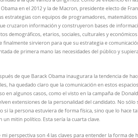
 Obama en el 2012 y la de Macron, presidente electo de Fran
s estrategias con equipos de programadores, matemáticos
ue cruzaron información y construyeron bases de informac
os demográficos, etarios, sociales, culturales y económicos
e finalmente sirvieron para que su estrategia e comunicación
ientada de primera mano las necesidades del público y supier
espués de que Barack Obama inaugurara la tendencia de hac
ales, ha quedado claro que la comunicación en estos espacios
luso en algunos casos, como el visto en la campaña de Donal
elven extensiones de la personalidad del candidato. No sólo 
si la persona estuviera de forma física, sino que lo hace tal
un mitin político. Esta sería la cuarta clave.
 mi perspectiva son 4 las claves para entender la forma de 