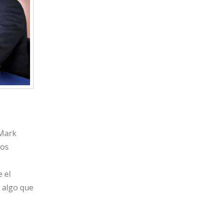
 Mark
los
 el
, algo que