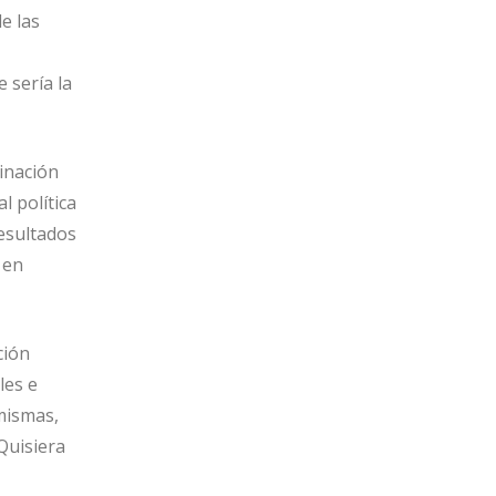
e las
e sería la
inación
l política
esultados
 en
ción
les e
mismas,
Quisiera