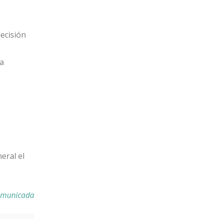
decisión
ía
eral el
Comunicada