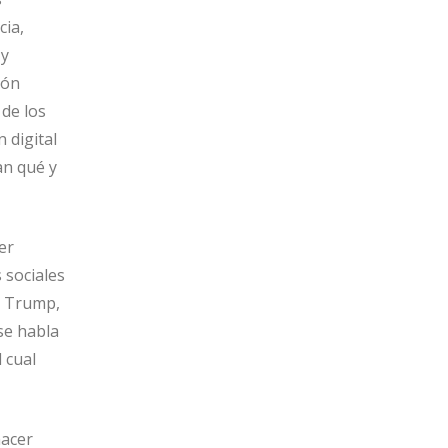
cia,
 y
ión
 de los
 digital
an qué y
er
 sociales
d Trump,
se habla
 cual
hacer