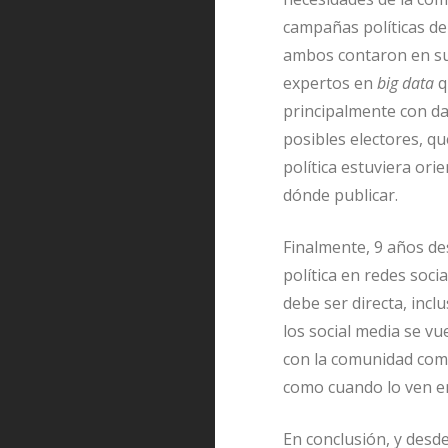
campañas políticas de
ambos contaron en su
expertos en
big data
q
principalmente con dat
posibles electores, qu
política estuviera or
dónde publicar.
Finalmente, 9 años d
política en redes soci
debe ser directa, inc
los social media se vu
con la comunidad como 
como cuando lo ven en 
En conclusión, y desde