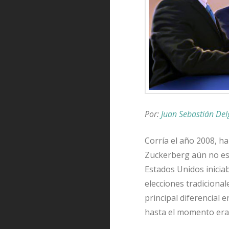
Por:
Juan Sebastián De
Corría el año 2008, h
Zuckerberg aún no est
Estados Unidos inicia
elecciones tradicional
principal diferencial 
hasta el momento era 