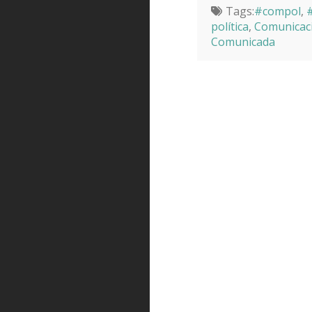
Tags:
#compol
,
#
política
,
Comunicaci
Comunicada