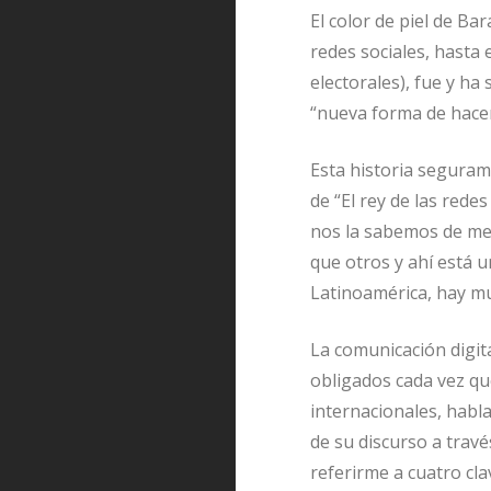
El color de piel de Ba
redes sociales, hast
electorales), fue y ha 
“nueva forma de hacer 
Esta historia segura
de “El rey de las rede
nos la sabemos de me
que otros y ahí está 
Latinoamérica, hay m
La comunicación digit
obligados cada vez que
internacionales, habl
de su discurso a trav
referirme a cuatro cla